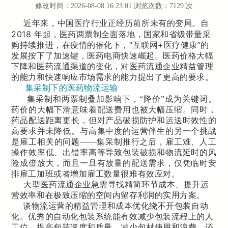
修改时间：2026-08-08 16:23:01 浏览次数：7129 次
近年来，中国医疗行业正经历前所未有的变局。自
2018 年起，医药两票制全面落地，国家和省级带量采
购持续推进，在疫情的催化下，“互联网+医疗健康”的
发展按下了加速键，医药电商快速崛起。医药价格大幅
下降和医药流通渠道的变化，对医药流通企业精益管理
的能力和快速响应市场需求的能力提出了更高的要求。
集采制下的医药物流运输
集采制和两票制叠加影响下，“降价”成为关键词。
药价的大幅下滑意味着配送费用也被大幅压缩。同时，
药品配送距离更长，但对产品破损防护和运送时效性的
高要求并未降低。与高集中度的运营伴生的另一个挑战
是雇工相关的问题——集采制推行之后，雇工难、人工
操作效率低、出错率高等导致包装破损和物流延时的风
险成倍放大，而且一旦有放量的配送需求，仅凭临时安
排雇工加班或者增加雇工数量很难有效应对。
大型医药流通企业急需寻找精简环节成本、提升运
营效率和在极致压缩的空间内留存利润的实用方案。
谈物流运营的精益管理和成本优化绕不开包装自动
化。优秀的自动化包装系统能有效减少包装流程上的人
工位，提高包装速度和质量，减少包材使用和浪费，还