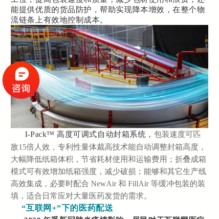
能提供优质的货品防护，帮助实现降本增效，在整个物
流链条上有效地控制成本。
I-Pack™ 高度可调式自动封箱系统，
包装速度可匹
敌15倍人效，专利性量体裁高技术能自动调整封箱高度，
大幅降低纸箱体积，节省耗材使用和运输费用；折叠成箱
模式可有效增加纸箱强度，减少破损；能够和其它生产线
高效集成，必要时配合 NewAir 和 FillAir 等缓冲包装的装
填，适合日常应对大量医药发货的需求。
“互联网+”下的医药配送